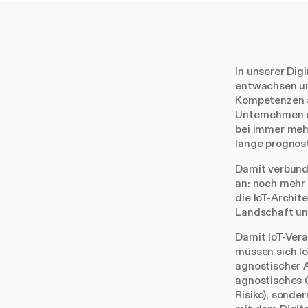
In unserer Dig
entwachsen un
Kompetenzen a
Unternehmen e
bei immer mehr
lange prognost
Damit verbund
an: noch mehr
die IoT-Archite
Landschaft un
Damit IoT-Ver
müssen sich Io
agnostischer A
agnostisches 
Risiko), sonde