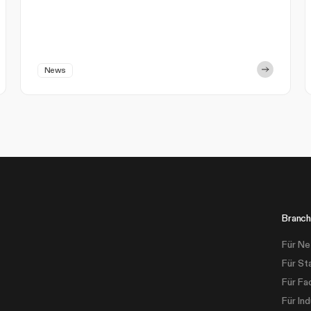
News
Branch
Für Ne
Für St
Für Fa
Für Ind