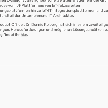
alen Zwilling ist das agnostische Gerätemanagement der Grun
se von IoT-Plattformen: von IoT-fokussierten
ungsplattformen hin zu IoT/IT-Integrationsplattformen und z
tandteil der Unternehmens-IT-Architektur.
oduct Officer, Dr. Dennis Kolberg hat sich in einem zweiteilige
ngen, Herausforderungen und möglichen Lösungsansätzen be
ag findet ihr
hier
.