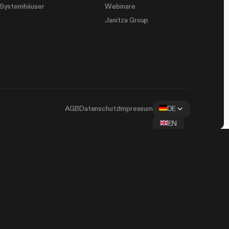
-Systemhäuser
Webinare
Janitza Group
AGB
Datenschutz
Impressum
DE
EN