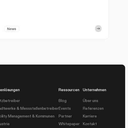
News
enlösungen
Ressourcen
Unternehmen
tzbetreiber
Blog
Über uns
adtwerke & Messstellenbetreiber
Events
Referenzen
cility Management & Kommunen
Partner
Karriere
ustrie
Whitepaper
Kontakt