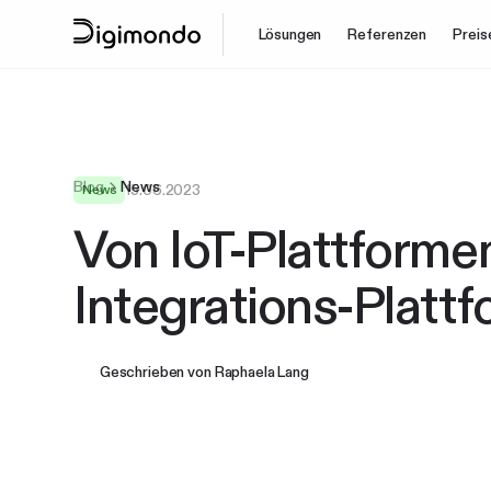
Lösungen
Referenzen
Preis
Blog
News
15.06.2023
News
Von IoT-Plattforme
Integrations-Platt
Geschrieben von
Raphaela Lang