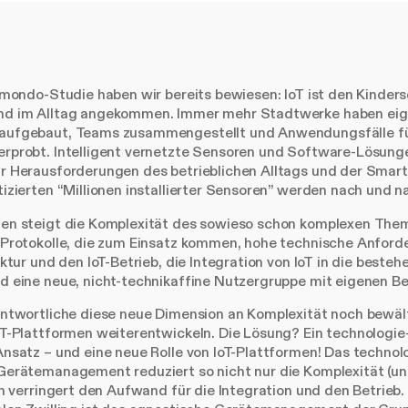
imondo-Studie haben wir bereits bewiesen: IoT ist den Kinder
d im Alltag angekommen. Immer mehr Stadtwerke haben eige
ufgebaut, Teams zusammengestellt und Anwendungsfälle fü
rprobt. Intelligent vernetzte Sensoren und Software-Lösung
 Herausforderungen des betrieblichen Alltags und der Smart 
izierten “Millionen installierter Sensoren” werden nach und na
en steigt die Komplexität des sowieso schon komplexen Them
 Protokolle, die zum Einsatz kommen, hohe technische Anford
ktur und den IoT-Betrieb, die Integration von IoT in die besteh
d eine neue, nicht-technikaffine Nutzergruppe mit eigenen Be
antwortliche diese neue Dimension an Komplexität noch bewäl
T-Plattformen weiterentwickeln. Die Lösung? Ein technologie
nsatz – und eine neue Rolle von IoT-Plattformen! Das technol
Gerätemanagement reduziert so nicht nur die Komplexität (u
rn verringert den Aufwand für die Integration und den Betrie