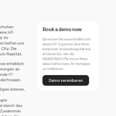
schuhen
Book a demo now
ne IoT-
r ihr
Sprechen Sie unverbindlich mit
en helfen uns
einem IoT-Experten über Ihren
City. Die
konkreten Anwendungsfall und
ch Realität.
erfahren Sie, wie die
DIGIMONDO Plattform Ihnen
as erheblich
dabei helfen kann, Ihr Vorhaben
zu realisieren.
erungen an
ende IT-
dürfnissen.
Demo vereinbaren
tigen können,
-
ogie-
nd damit das
b. Zusammen