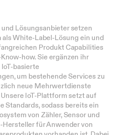
u
n
d
L
ö
s
u
n
g
s
a
n
b
i
e
t
e
r
s
e
t
z
e
n
m
a
l
s
W
h
i
t
e
-
L
a
b
e
l
-
L
ö
s
u
n
g
e
i
n
u
n
d
f
a
n
g
r
e
i
c
h
e
n
P
r
o
d
u
k
t
C
a
p
a
b
i
l
i
t
i
e
s
-
K
n
o
w
-
h
o
w
.
S
i
e
e
r
g
ä
n
z
e
n
i
h
r
I
o
T
-
b
a
s
i
e
r
t
e
n
g
e
n
,
u
m
b
e
s
t
e
h
e
n
d
e
S
e
r
v
i
c
e
s
z
u
n
z
l
i
c
h
n
e
u
e
M
e
h
r
w
e
r
t
d
i
e
n
s
t
e
U
n
s
e
r
e
I
o
T
-
P
l
a
t
t
f
o
r
m
s
e
t
z
t
a
u
f
t
e
S
t
a
n
d
a
r
d
s
,
s
o
d
a
s
s
b
e
r
e
i
t
s
e
i
n
o
s
y
s
t
e
m
v
o
n
Z
ä
h
l
e
r
,
S
e
n
s
o
r
u
n
d
e
-
H
e
r
s
t
e
l
l
e
r
f
ü
r
A
n
w
e
n
d
e
r
v
o
n
a
r
e
p
r
o
d
u
k
t
e
n
v
o
r
h
a
n
d
e
n
i
s
t
.
D
a
b
e
i