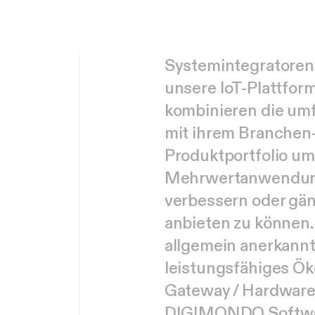
S
y
s
t
e
m
i
n
t
e
g
r
a
t
o
r
e
n
u
n
s
e
r
e
I
o
T
-
P
l
a
t
t
f
o
r
k
o
m
b
i
n
i
e
r
e
n
d
i
e
u
m
m
i
t
i
h
r
e
m
B
r
a
n
c
h
e
n
P
r
o
d
u
k
t
p
o
r
t
f
o
l
i
o
u
m
M
e
h
r
w
e
r
t
a
n
w
e
n
d
u
v
e
r
b
e
s
s
e
r
n
o
d
e
r
g
ä
a
n
b
i
e
t
e
n
z
u
k
ö
n
n
e
n
.
a
l
l
g
e
m
e
i
n
a
n
e
r
k
a
n
n
l
e
i
s
t
u
n
g
s
f
ä
h
i
g
e
s
Ö
k
G
a
t
e
w
a
y
/
H
a
r
d
w
a
r
D
I
G
I
M
O
N
D
O
S
o
f
t
w