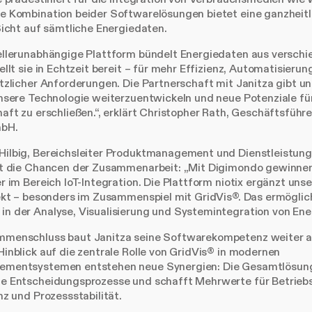
e Kombination beider Softwarelösungen bietet eine ganzheitl
Sicht auf sämtliche Energiedaten.
ellerunabhängige Plattform bündelt Energiedaten aus versch
ellt sie in Echtzeit bereit – für mehr Effizienz, Automatisierun
tzlicher Anforderungen. Die Partnerschaft mit Janitza gibt un
nsere Technologie weiterzuentwickeln und neue Potenziale für
aft zu erschließen.“, erklärt Christopher Rath, Geschäftsführe
bH.
ilbig, Bereichsleiter Produktmanagement und Dienstleistung
nt die Chancen der Zusammenarbeit: „Mit Digimondo gewinnen
r im Bereich IoT-Integration. Die Plattform niotix ergänzt uns
fekt – besonders im Zusammenspiel mit GridVis®. Das ermöglic
n der Analyse, Visualisierung und Systemintegration von Ene
menschluss baut Janitza seine Softwarekompetenz weiter a
inblick auf die zentrale Rolle von GridVis® in modernen
mentsystemen entstehen neue Synergien: Die Gesamtlösung
e Entscheidungsprozesse und schafft Mehrwerte für Betriebs
nz und Prozessstabilität.