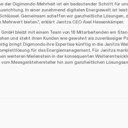
e der Digimondo-Mehrheit ist ein bedeutender Schritt für un
usrichtung. In einer zunehmend digitalen Energiewelt ist leis
Schlüssel. Gemeinsam schaffen wir ganzheitliche Lösungen, d
 Mehrwert bieten.“, erklärt Janitza CEO Axel Hessenkämper.
 GmbH bleibt mit einem Team von 18 Mitarbeitenden am Stan
hen und steht ihren Kunden wie gewohnt als zuverlässiger Pa
eitig bringt Digimondo ihre Expertise künftig in die Janitza We
Komplettlösung für das Energiemanagement. Für Janitza marki
en weiteren Meilenstein in der konsequenten Weiterentwickl
vom Messgerätehersteller hin zum ganzheitlichen Lösungsan