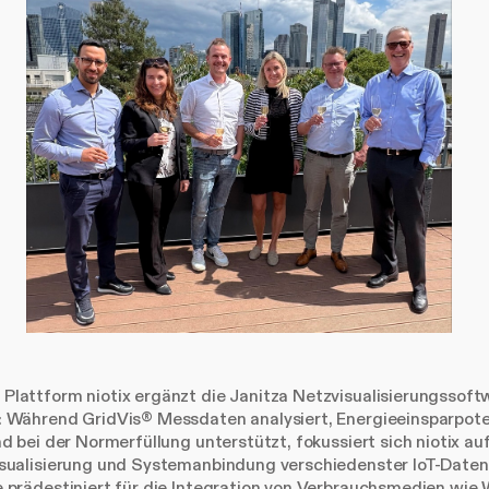
Plattform niotix ergänzt die Janitza Netzvisualisierungssoft
l: Während GridVis® Messdaten analysiert, Energieeinsparpote
nd bei der Normerfüllung unterstützt, fokussiert sich niotix au
isualisierung und Systemanbindung verschiedenster IoT-Daten
e prädestiniert für die Integration von Verbrauchsmedien wie