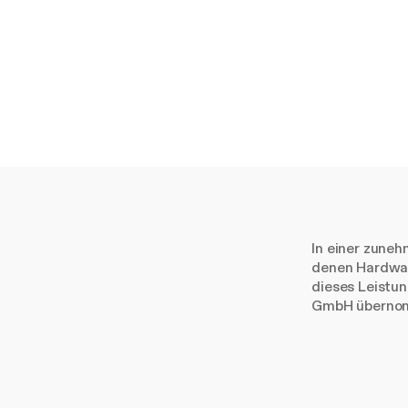
In einer zuneh
denen Hardwar
dieses Leistu
GmbH übernomm