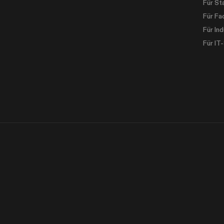
Für St
Für Fa
Für Ind
Für IT