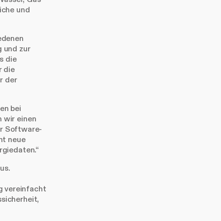
iche und
iedenen
g und zur
s die
 die
r der
en bei
 wir einen
er Software-
ht neue
rgiedaten.“
us.
 vereinfacht
sicherheit,