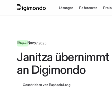
Lösungen
Referenzen
Preis
Blog
News
24.07.2025
News
Janitza übernimmt
an Digimondo
Geschrieben von
Raphaela Lang