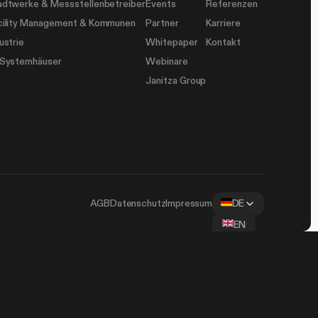
adtwerke & Messstellenbetreiber
Events
Referenzen
cility Management & Kommunen
Partner
Karriere
ustrie
Whitepaper
Kontakt
-Systemhäuser
Webinare
Janitza Group
AGB
Datenschutz
Impressum
DE
EN