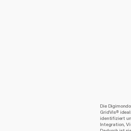
Die Digimondo 
GridVis® idea
identifiziert u
Integration, V
Dadurch ist si