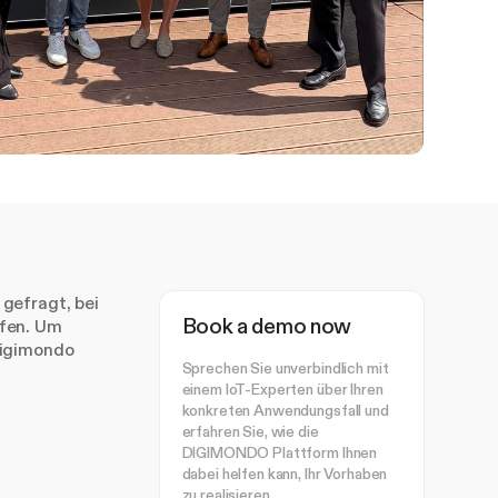
gefragt, bei
Book a demo now
ifen. Um
Digimondo
Sprechen Sie unverbindlich mit
einem IoT-Experten über Ihren
konkreten Anwendungsfall und
erfahren Sie, wie die
DIGIMONDO Plattform Ihnen
dabei helfen kann, Ihr Vorhaben
zu realisieren.