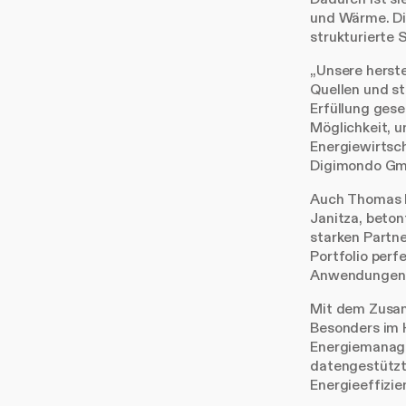
und Wärme. Di
strukturierte 
„Unsere herst
Quellen und st
Erfüllung gese
Möglichkeit, u
Energiewirtsch
Digimondo Gm
Auch Thomas H
Janitza, beto
starken Partne
Portfolio per
Anwendungen i
Mit dem Zusam
Besonders im H
Energiemanage
datengestützt
Energieeffizie