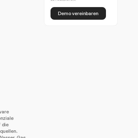
Demo vereinbaren
ware
nziale
f die
quellen.
 Wasser, Gas