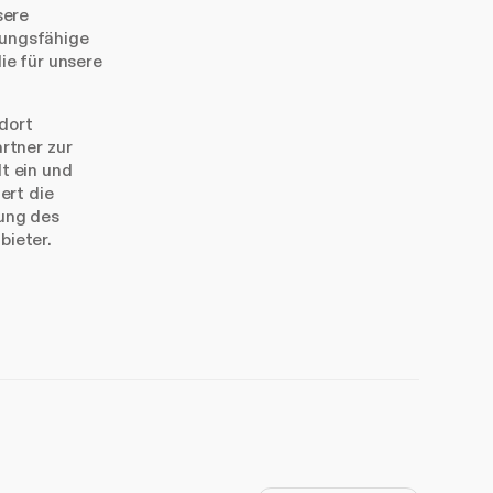
sere
tungsfähige
ie für unsere
dort
rtner zur
lt ein und
ert die
ung des
bieter.