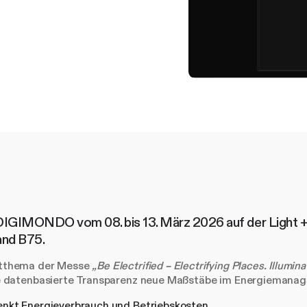
8
March
e DIGIMONDO vom
08. bis 13. März 2026
auf der
Light +
tand B75
.
itthema der Messe
„Be Electrified – Electrifying Places. Illumin
ie datenbasierte Transparenz neue Maßstäbe im Energiemanag
enkt Energieverbrauch und Betriebskosten