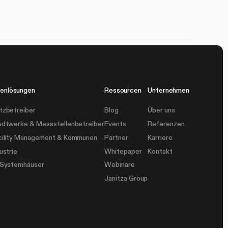
enlösungen
Ressourcen
Unternehmen
tzbetreiber
Blog
Über uns
adtwerke & Messstellenbetreiber
Events
Referenzen
cility Management & Kommunen
Partner
Karriere
ustrie
Whitepaper
Kontakt
-Systemhäuser
Webinare
Janitza Group