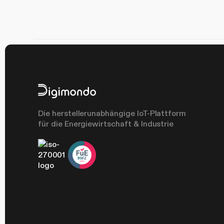
Die herstellerunabhängige IoT-Plattform
für die Energiewirtschaft & Industrie