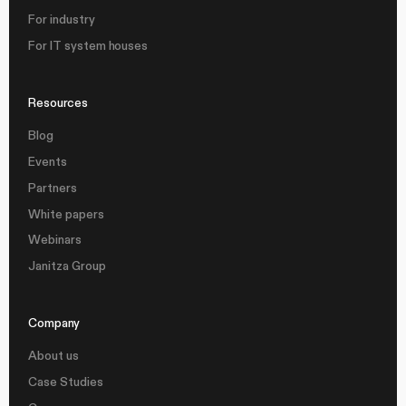
For industry
For IT system houses
Resources
Blog
Events
Partners
White papers
Webinars
Janitza Group
Company
About us
Case Studies